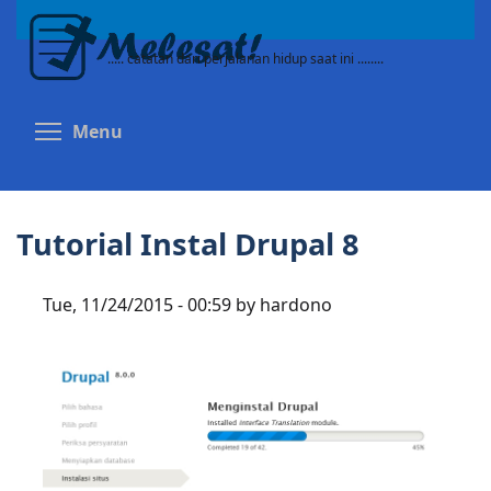
Skip
to
..... catatan dari perjalanan hidup saat ini ........
main
content
Toggle menu visibility
Menu
Tutorial Instal Drupal 8
Tue, 11/24/2015 - 00:59 by hardono