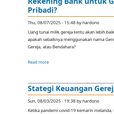
Rekening Bank untuk Ge
Belanja
Pribadi?
Gereja:
Mengapa
Thu, 08/07/2025 - 15:48 by hardono
Perlu
Dibuat?
Uang tunai milik gereja tentu akan lebih b
apakah sebaiknya menggunakan nama Gereja
Gereja, atau Bendahara?
Read more
about
Rekening
Bank
untuk
Stategi Keuangan Gere
Gereja:
Atas
Sun, 08/03/2025 - 19:38 by hardono
Nama
Ketika pandemi covid-19 kemarin melanda, b
Gereja