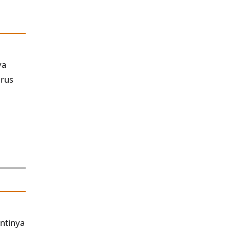
ya
urus
ntinya