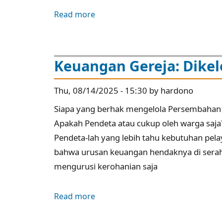
Read more
about
Mencegah
Kebocoran
Keuangan
Keuangan Gereja: Dikel
Gereja:
Sistem
Thu, 08/14/2025 - 15:30 by hardono
Pengawasan
Siapa yang berhak mengelola Persembahan 
dan
Apakah Pendeta atau cukup oleh warga saj
Transparansi
Pendeta-lah yang lebih tahu kebutuhan pel
bahwa urusan keuangan hendaknya di sera
mengurusi kerohanian saja
Read more
about
Keuangan