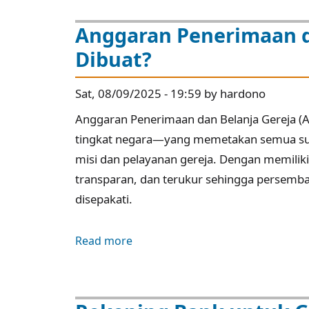
Gereja:
Dikelola
Anggaran Penerimaan d
Pendeta
Dibuat?
atau
Warga
Sat, 08/09/2025 - 19:59 by hardono
Gereja?
Anggaran Penerimaan dan Belanja Gereja 
tingkat negara—yang memetakan semua su
misi dan pelayanan gereja. Dengan memilik
transparan, dan terukur sehingga persemba
disepakati.
Read more
about
Anggaran
Penerimaan
dan