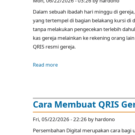
Mon, 06/22/2026 - 03:26 by hardono
Dalam sebuah ibadah hari minggu di gereja
yang tertempel di bagian belakang kursi di
tanpa melakukan pengecekan terlebih dahulu
kas gereja melainkan ke rekening orang la
QRIS resmi gereja.
Read more
about
Awas!
Ini
Modus
Penipuan
Cara Membuat QRIS Ger
Digital
yang
Fri, 05/22/2026 - 22:26 by hardono
Mengincar
Persembahan Digital merupakan cara bagi
Rekening