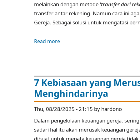
melainkan dengan metode
'transfer dari re
Gereja
transfer antar rekening. Namun cara ini ag
Gereja. Sebagai solusi untuk mengatasi pe
Read more
about
Cara
Membuat
QRIS
Gereja
7 Kebiasaan yang Meru
untuk
Menghindarinya
Persembahan
Digital
Thu, 08/28/2025 - 21:15 by hardono
Dalam pengelolaan keuangan gereja, sering 
sadari hal itu akan merusak keuangan gereja. 
dibuat untuk menata keuangan gereja tidak