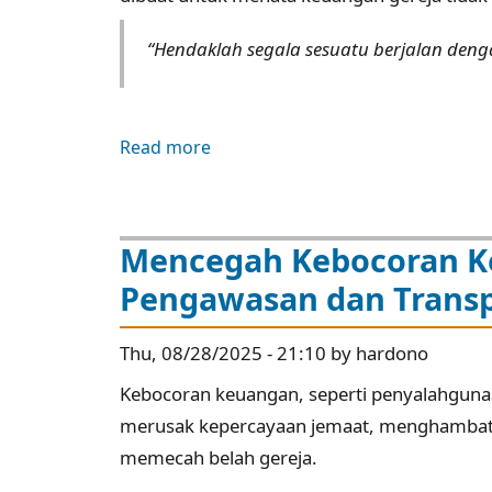
“Hendaklah segala sesuatu berjalan deng
Read more
about
7
Kebiasaan
yang
Mencegah Kebocoran Ke
Merusak
Pengawasan dan Transp
Keuangan
Gereja
Thu, 08/28/2025 - 21:10 by hardono
dan
Cara
Kebocoran keuangan, seperti penyalahguna
Menghindarinya
merusak kepercayaan jemaat, menghambat 
memecah belah gereja.