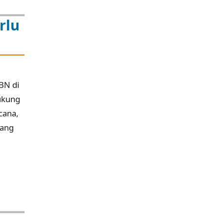
rlu
BN di
ukung
cana,
yang