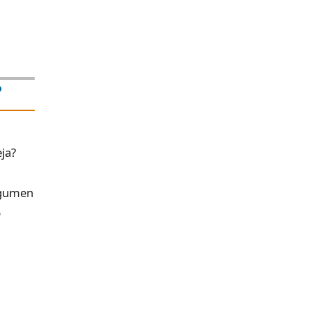
?
ja?
rgumen
p