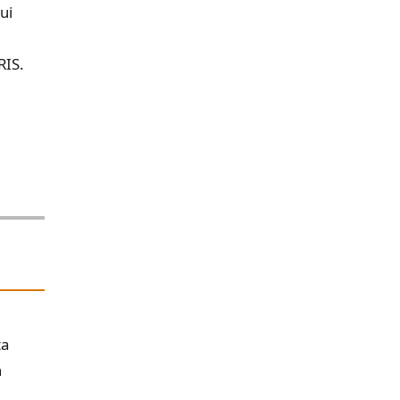
ui
g
RIS.
ta
h