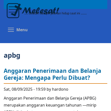
Skip
to
..... catatan dari perjalanan hidup saat ini ........
main
content
Toggle menu visibility
Menu
apbg
Anggaran Penerimaan dan Belanja
Gereja: Mengapa Perlu Dibuat?
Sat, 08/09/2025 - 19:59 by hardono
Anggaran Penerimaan dan Belanja Gereja (APBG)
merupakan anggaran keuangan tahunan —mirip