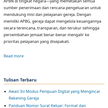
APBN di tingkat negara—yang memetakan semua
sumber penerimaan dan rencana pengeluaran untuk
mendukung misi dan pelayanan gereja. Dengan
memiliki APBG, gereja dapat mengelola keuangannya
secara terencana, transparan, dan terukur sehingga
persembahan jemaat benar-benar mengalir ke
prioritas pelayanan yang disepakati.
Read more
about
Anggaran
Penerimaan
dan
Tulisan Terbaru
Belanja
Gereja:
Awas! Ini Modus Penipuan Digital yang Mengincar
Mengapa
Rekening Gereja
Perlu
Panduan Nomor Surat Keluar: Format dan